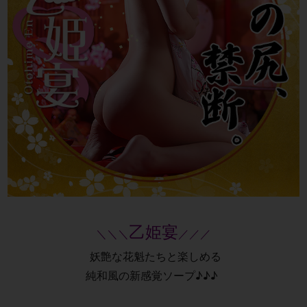
乙姫宴
＼＼＼
／／／
妖艶な花魁たちと楽しめる
純和風の新感覚ソープ♪♪♪