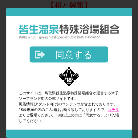
【和と興奮】
優雅なひとときを ぜひご体感ください。
＜祭事情報＞
同意する
↓↓↓↓↓↓↓↓↓↓↓↓↓↓​​​​​​​↓↓
【乙姫宴サイコロ祭】
舞台は和の宴、勝負はサイコロ一振り。
次回使える
最大3,000円割引券プレゼント
このサイトは、鳥取県皆生温泉特殊浴場組合が運営する米子
ソープランド街の公式サイトです。
風俗情報(アダルト向け)のコンテンツが含まれております。
【出目：割引金額】
18歳未満の方のご入場はお断り致しておりますので、
コチラ
よりご退場ください。18歳以上の方は「同意する」より入場
１：500円割引
してください。
２：1,000円割引
３：1,500円割引