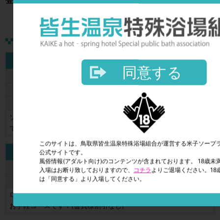
登録は無料となっておりますので是非のご登録をよろしくお
基本料金【Sコース】
同意する
65分
19,000円
85分
25,000円
110分
35,000円
ソープランドの醍醐味が思う存分楽しめるスタンダードなコース
です！
このサイトは、鳥取県皆生温泉特殊浴場組合が運営する米子ソープ
基本料金【Aコース】
公式サイトです。
風俗情報(アダルト向け)のコンテンツが含まれております。 18歳未
60分
17,000円
入場はお断り致しておりますので、
コチラ
よりご退場ください。18
は「同意する」より入場してください。
75分
22,000円
ローションが苦手な方必見！ 恋人気分が味わえるマットなしの
お手軽コースです！(会員様割引なし)